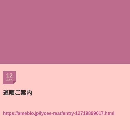
12
Jan
道順ご案内
https://ameblo.jp/lycee-rear/entry-12719899017.html