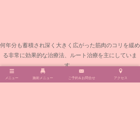
何年分も蓄積され深く大きく広がった筋肉のコリを緩め
る非常に効果的な治療法、ルート治療を主にしていま
す。
ご来店される方が少しでも健康で元気に美しく、心軽
メニュー
施術メニュー
ご予約＆お問合せ
アクセス
く、運気も上がるように努めさせて頂き、今より明日、
5年後、10年後、笑って過ごせるために元気な体とお肌
をサポートさせていただきます。
＜完全予約制＞