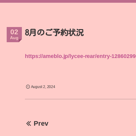
02
8月のご予約状況
Aug
https://ameblo.jp/lycee-rear/entry-1286029
August
2
,
2024
Prev