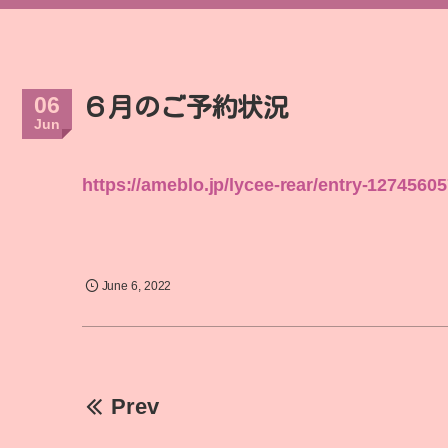
06
６月のご予約状況
Jun
https://ameblo.jp/lycee-rear/entry-1274560
June
6
,
2022
Prev